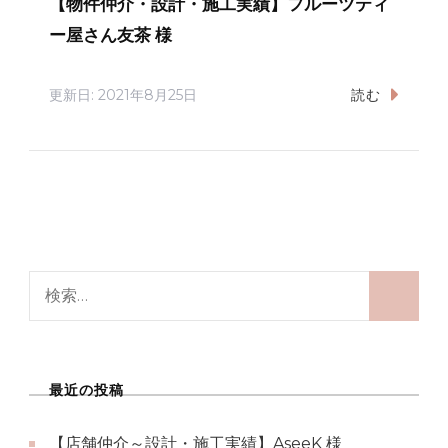
【物件仲介・設計・施工実績】フルーツティ
ー屋さん友茶 様
更新日:
2021年8月25日
読む
検
索:
最近の投稿
【店舗仲介～設計・施工実績】AseeK 様