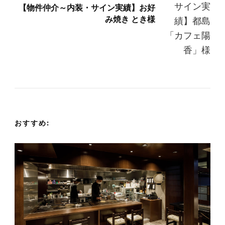
ゲ
【物件仲介～内装・サイン実績】お好
み焼き とき様
ー
シ
ョ
ン
おすすめ: