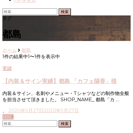
HPを見る
検
索:
タグ
都島
ホーム
都島
1件の結果中1〜1件を表示中
実績
【内装＆サイン実績】都島 「カフェ陽香」様
内装＆サイン、名刺やメニュー・Tシャツなどの制作物全般
を担当させて頂きました。 SHOP_NAME_ 都島「カ …
、
2020年5月27日
2020年5月27日
読む
検
索: